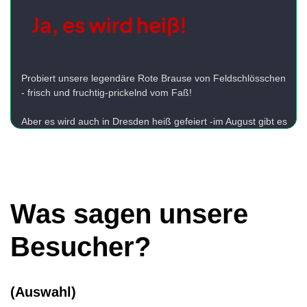
Ja, es wird heiß!
Probiert unsere legendäre Rote Brause von Feldschlösschen
- frisch und fruchtig-prickelnd vom Faß!
Aber es wird auch in Dresden heiß gefeiert -im August gibt es
das
CANALETTO-Stadtfest.
Merkt Euch den Termin vor:
14. bis 16. August 2026
Ihr könnt hier bei uns günstig parken - mehr dazu bald hier
bei uns!
Was sagen unsere
Besucher?
(Auswahl)